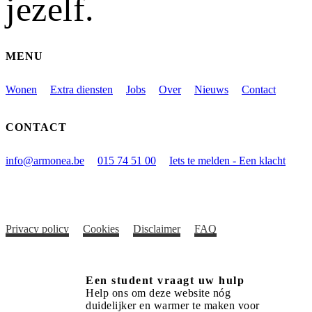
jezelf.
MENU
Wonen
Extra diensten
Jobs
Over
Nieuws
Contact
CONTACT
info@armonea.be
015 74 51 00
Iets te melden - Een klacht
Privacy policy
Cookies
Disclaimer
FAQ
Een student vraagt uw hulp
Help ons om deze website nóg
duidelijker en warmer te maken voor