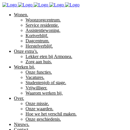
Wonen.
Woonzorgcentrum.
Service residentie.
Assistentiewoning.
Kortverblijf.
Dagcentrum.
Herstelverblijf.
Onze extra’s.
Lekker eten bij Armonea.
Zorg aan huis.
Werken bij.
Onze functies.
Vacatures.
Studentenjob of stage.
Vrijwilliger.
Waarom werken bij.
Over.
Onze missie.
Onze waarden.
Hoe we het verschil maken.
Onze geschiedenis.
Nieuws.
Contact.