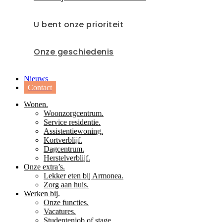
U bent onze prioriteit
Onze geschiedenis
Nieuws
Contact
Wonen.
Woonzorgcentrum.
Service residentie.
Assistentiewoning.
Kortverblijf.
Dagcentrum.
Herstelverblijf.
Onze extra’s.
Lekker eten bij Armonea.
Zorg aan huis.
Werken bij.
Onze functies.
Vacatures.
Studentenjob of stage.