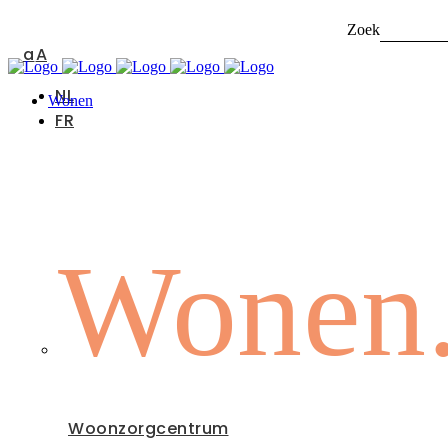
Zoek naar:
a
A
NL
Wonen
FR
Wonen
Woonzorgcentrum