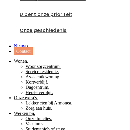
U bent onze prioriteit
Onze geschiedenis
Nieuws
Contact
Wonen.
Woonzorgcentrum.
Service residentie.
Assistentiewoning.
Kortverblijf.
Dagcentrum.
Herstelverblijf.
Onze extra’s.
Lekker eten bij Armonea.
Zorg aan huis.
Werken bij.
Onze functies.
Vacatures.
Studentenjob of stage.